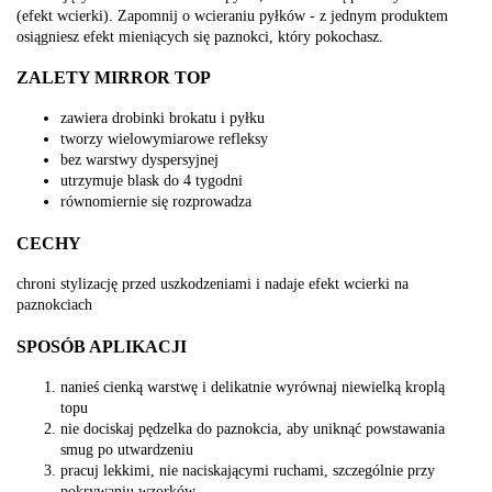
(efekt wcierki). Zapomnij o wcieraniu pyłków - z jednym produktem
osiągniesz efekt mieniących się paznokci, który pokochasz.
ZALETY MIRROR TOP
zawiera drobinki brokatu i pyłku
tworzy wielowymiarowe refleksy
bez warstwy dyspersyjnej
utrzymuje blask do 4 tygodni
równomiernie się rozprowadza
CECHY
chroni stylizację przed uszkodzeniami i nadaje efekt wcierki na
paznokciach
SPOSÓB APLIKACJI
nanieś cienką warstwę i delikatnie wyrównaj niewielką kroplą
topu
nie dociskaj pędzelka do paznokcia, aby uniknąć powstawania
smug po utwardzeniu
pracuj lekkimi, nie naciskającymi ruchami, szczególnie przy
pokrywaniu wzorków