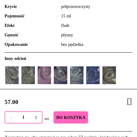
Krycie
półprzezroczysty
Pojemność
15 ml
Efekt
flash
Gęstość
płynny
Opakowanie
bez pędzelka
Inny odcień
57.00
DO KOSZYKA
szt.