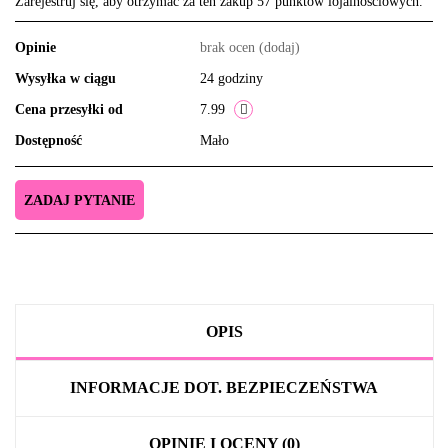
Zarejestruj się, aby otrzymać za ten zakup 57 punktów lojalnościowych.
Opinie
brak ocen
(dodaj)
Wysyłka w ciągu
24 godziny
Cena przesyłki od
7.99
Dostępność
Mało
ZADAJ PYTANIE
OPIS
INFORMACJE DOT. BEZPIECZEŃSTWA
OPINIE I OCENY (0)