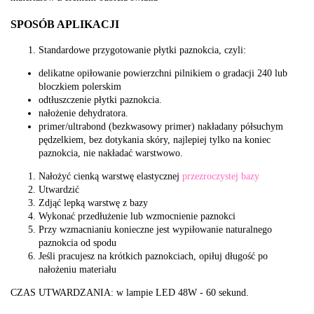
SPOSÓB APLIKACJI
Standardowe przygotowanie płytki paznokcia, czyli:
delikatne opiłowanie powierzchni pilnikiem o gradacji 240 lub
bloczkiem polerskim
odtłuszczenie płytki paznokcia.
nałożenie dehydratora.
primer/ultrabond (bezkwasowy primer) nakładany półsuchym
pędzelkiem, bez dotykania skóry, najlepiej tylko na koniec
paznokcia, nie nakładać warstwowo.
Nałożyć cienką warstwę elastycznej
przezroczystej bazy
Utwardzić
Zdjąć lepką warstwę z bazy
Wykonać przedłużenie lub wzmocnienie paznokci
Przy wzmacnianiu konieczne jest wypiłowanie naturalnego
paznokcia od spodu
Jeśli pracujesz na krótkich paznokciach, opiłuj długość po
nałożeniu materiału
CZAS UTWARDZANIA: w lampie LED 48W - 60 sekund.