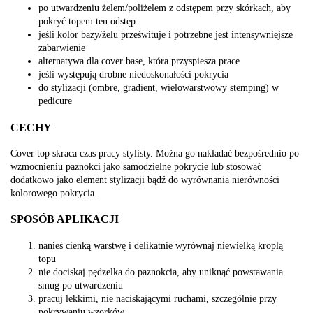
po utwardzeniu żelem/poliżelem z odstępem przy skórkach, aby
pokryć topem ten odstęp
jeśli kolor bazy/żelu prześwituje i potrzebne jest intensywniejsze
zabarwienie
alternatywa dla cover base, która przyspiesza pracę
jeśli występują drobne niedoskonałości pokrycia
do stylizacji (ombre, gradient, wielowarstwowy stemping) w
pedicure
CECHY
Cover top skraca czas pracy stylisty. Można go nakładać bezpośrednio po
wzmocnieniu paznokci jako samodzielne pokrycie lub stosować
dodatkowo jako element stylizacji bądź do wyrównania nierówności
kolorowego pokrycia.
SPOSÓB APLIKACJI
nanieś cienką warstwę i delikatnie wyrównaj niewielką kroplą
topu
nie dociskaj pędzelka do paznokcia, aby uniknąć powstawania
smug po utwardzeniu
pracuj lekkimi, nie naciskającymi ruchami, szczególnie przy
pokrywaniu wzorków