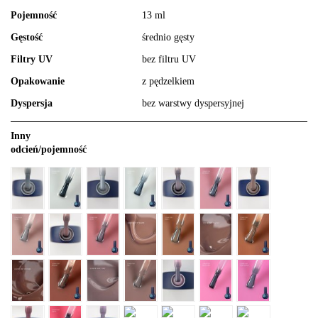
Pojemność
13 ml
Gęstość
średnio gęsty
Filtry UV
bez filtru UV
Opakowanie
z pędzelkiem
Dyspersja
bez warstwy dyspersyjnej
Inny
odcień/pojemność