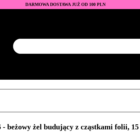
DARMOWA DOSTAWA JUŻ OD 100 PLN
DUKTY
BAZY I TOPY
LAKIERY HYBRYDOWE
AZNOKCI
JEDNORAZOWE
PROMOCJE
PŁYNY
EZY
AKCESORIA
NOWOŚCI
NEW OF THE WEE
KONTAKT
Y
LAKIERY HYBRYDOWE
PRZEDŁUŻANIE PAZNOKCI
FREZY
AKCESORIA
NOWOŚCI
NEW OF THE WEEK
P
 beżowy żel budujący z cząstkami folii, 15