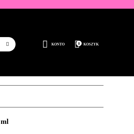
ZDOBIENIA
K
0
KONTO
KOSZYK
Zaloguj się
Zarejestruj się
JEDNORAZOWE
PROMOCJE
PŁYNY
Dodaj zgłoszenie
Zgody cookies
RODUCENCI
KONTAKT
 ml