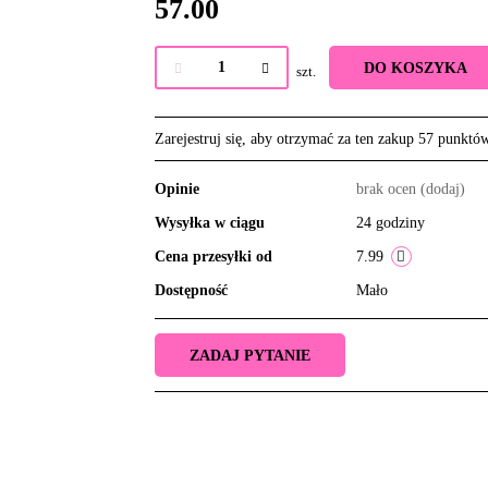
57.00
DO KOSZYKA
szt.
Zarejestruj się, aby otrzymać za ten zakup 57 punktó
Opinie
brak ocen
(dodaj)
Wysyłka w ciągu
24 godziny
Cena przesyłki od
7.99
Dostępność
Mało
ZADAJ PYTANIE