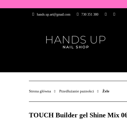
WSZYSTKIE PRO
hands.up.art@gmail.com
730 351 380
PRZEDŁUŻANIE P
PĘDZELKI
FR
PRODUCENCI
WSZYSTKIE PRODUKTY
BAZY I TOP
ZDOBIENIA
PĘDZELKI
Strona główna
Przedłużanie paznokci
Żele
TOUCH Builder gel Shine Mix 06 -