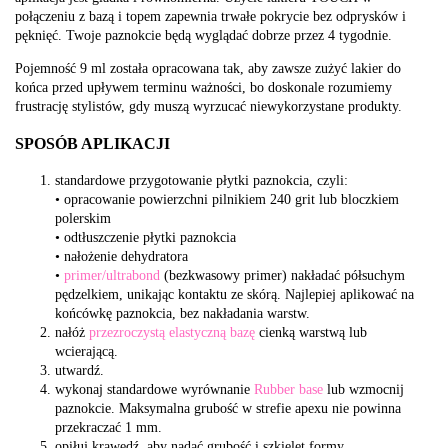
połączeniu z bazą i topem zapewnia trwałe pokrycie bez odprysków i
pęknięć. Twoje paznokcie będą wyglądać dobrze przez 4 tygodnie.
Pojemność 9 ml została opracowana tak, aby zawsze zużyć lakier do
końca przed upływem terminu ważności, bo doskonale rozumiemy
frustrację stylistów, gdy muszą wyrzucać niewykorzystane produkty.
SPOSÓB APLIKACJI
standardowe przygotowanie płytki paznokcia, czyli:
• opracowanie powierzchni pilnikiem 240 grit lub bloczkiem
polerskim
• odtłuszczenie płytki paznokcia
• nałożenie dehydratora
•
primer/ultrabond
(bezkwasowy primer) nakładać półsuchym
pędzelkiem, unikając kontaktu ze skórą. Najlepiej aplikować na
końcówkę paznokcia, bez nakładania warstw.
nałóż
przezroczystą elastyczną bazę
cienką warstwą lub
wcierającą.
utwardź.
wykonaj standardowe wyrównanie
Rubber base
lub wzmocnij
paznokcie. Maksymalna grubość w strefie apexu nie powinna
przekraczać 1 mm.
opiłuj krawędź, aby nadać grubość i szkielet formy.