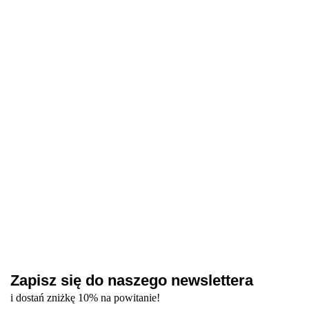
do
do
2.49
89.99
kapturków
kapturków
pedicure
pedicur
6.99
5.99
NAILSOFTHEDAY
10 mm
13 mm
- 13 mm
13 m
dysk do pedicure 20
240 grit
240 gri
mm
50 szt
47.40
Zapisz się do naszego newslettera
i dostań zniżkę 10% na powitanie!