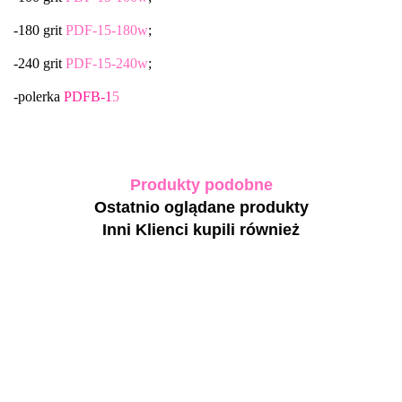
-180 grit
PDF-15-180w
;
-240 grit
PDF-15-240w
;
-polerka
PDFB-1
5
Produkty podobne
Ostatnio oglądane produkty
Inni Klienci kupili również
ABS
ABS
Nośnik
Nośnik
PODO
POD
gumowy
gumowy
kapturek
kapture
do
do