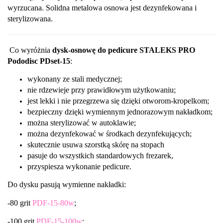
wyrzucana. Solidna metalowa osnowa jest dezynfekowana i
sterylizowana.
Co wyróżnia
dysk-osnowę do pedicure STALEKS PRO
Pododisc PDset-15
:
wykonany ze stali medycznej;
nie rdzewieje przy prawidłowym użytkowaniu;
jest lekki i nie przegrzewa się dzięki otworom-kropelkom;
bezpieczny dzięki wymiennym jednorazowym nakładkom;
można sterylizować w autoklawie;
można dezynfekować w środkach dezynfekujących;
skutecznie usuwa szorstką skórę na stopach
pasuje do wszystkich standardowych frezarek,
przyspiesza wykonanie pedicure.
Do dysku pasują wymienne nakładki:
-80 grit
PDF-15-80w
;
-100 grit
PDF-15-100w
;