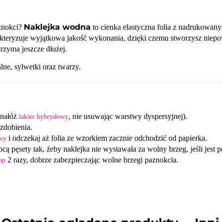
Naklejka wodna
aznokci?
to cienka elastyczna folia z nadrukowan
teryzuje wyjątkowa jakość wykonania, dzięki czemu stworzysz niepow
rzyma jeszcze dłużej.
lne, sylwetki oraz twarzy.
 nałóż
, nie usuwając warstwy dyspersyjnej).
lakier hybrydowy
 zdobienia.
i odczekaj aż folia ze wzorkiem zacznie odchodzić od papierka.
wy
 pęsety tak, żeby naklejka nie wystawała za wolny brzeg, jeśli jest po
2 razy, dobrze zabezpieczając wolne brzegi paznokcia.
op