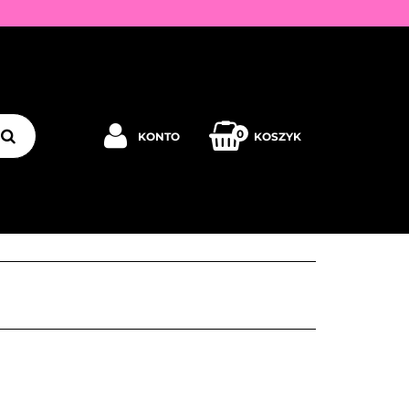
Y
0
KONTO
KOSZYK
Zaloguj się
Zarejestruj się
JEDNORAZOWE
PROMOCJE
PŁYNY
Dodaj zgłoszenie
Zgody cookies
PRODUCENCI
KONTAKT