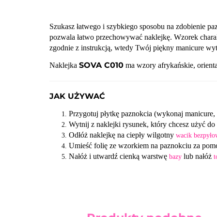
Szukasz łatwego i szybkiego sposobu na zdobienie p
pozwala łatwo przechowywać naklejkę. Wzorek charak
zgodnie z instrukcją, wtedy Twój piękny manicure wyt
SOVA C010
Naklejka
ma wzory afrykańskie, orienta
JAK UŻYWAĆ
Przygotuj płytkę paznokcia (wykonaj manicure,
Wytnij z naklejki rysunek, który chcesz użyć do
Odłóż naklejkę na ciepły wilgotny
wacik bezpyło
Umieść folię ze wzorkiem na paznokciu za pomocą
Nałóż i utwardź cienką warstwę
lub nałóż
bazy
t