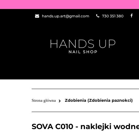
WSZYSTKIE PRO
hands.up.art@gmail.com
730 351 380
PRZEDŁUŻANIE P
ZDOBIENIA
NEW OF THE WEE
WSZYSTKIE PRODUKTY
BAZY I TOPY
ZDOBIENIA
PĘDZELKI
Zdobienia (Zdobienia paznokci)
Strona główna
SOVA C010 - naklejki wodn