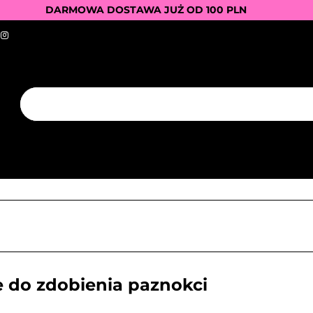
DARMOWA DOSTAWA JUŻ OD 100 PLN
DUKTY
BAZY I TOPY
LAKIERY HYBRYDOWE
AZNOKCI
JEDNORAZOWE
PROMOCJE
PŁYN
PĘDZELKI
FREZY
AKCESORIA
NOWOŚCI
K
PRODUCENCI
KONTAKT
LAKIERY HYBRYDOWE
PRZEDŁUŻANIE PAZNOKCI
FREZY
AKCESORIA
NOWOŚCI
NEW OF THE WEEK
e do zdobienia paznokci