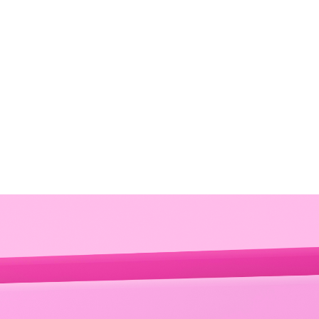
efektem kociego oka
34.80
58.00