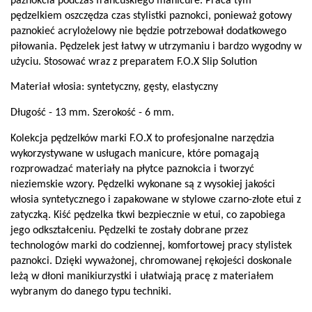
paznokcia podczas francuskiego manicure. Praca tym
pędzelkiem oszczędza czas stylistki paznokci, ponieważ gotowy
paznokieć acrylożelowy nie będzie potrzebował dodatkowego
piłowania. Pędzelek jest łatwy w utrzymaniu i bardzo wygodny w
użyciu. Stosować wraz z preparatem F.O.X Slip Solution
Materiał włosia: syntetyczny, gęsty, elastyczny
Długość - 13 mm. Szerokość - 6 mm.
Kolekcja pędzelków marki F.O.X to profesjonalne narzędzia
wykorzystywane w usługach manicure, które pomagają
rozprowadzać materiały na płytce paznokcia i tworzyć
nieziemskie wzory. Pędzelki wykonane są z wysokiej jakości
włosia syntetycznego i zapakowane w stylowe czarno-złote etui z
zatyczką. Kiść pędzelka tkwi bezpiecznie w etui, co zapobiega
jego odkształceniu. Pędzelki te zostały dobrane przez
technologów marki do codziennej, komfortowej pracy stylistek
paznokci. Dzięki wyważonej, chromowanej rękojeści doskonale
leżą w dłoni manikiurzystki i ułatwiają pracę z materiałem
wybranym do danego typu techniki.