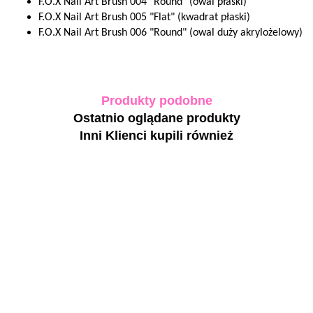
F.O.X Nail Art Brush 004 "Round" (owal płaski)
F.O.X Nail Art Brush 005 "Flat" (kwadrat płaski)
F.O.X Nail Art Brush 006 "Round" (owal duży akrylożelowy)
Produkty podobne
Ostatnio oglądane produkty
Inni Klienci kupili również