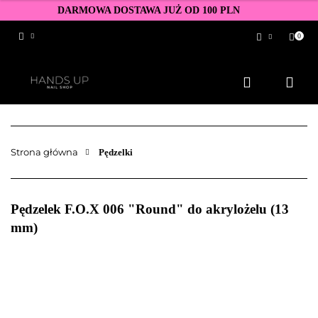
DARMOWA DOSTAWA JUŻ OD 100 PLN
0
Zaloguj się
Zarejestruj się
Dodaj zgłoszenie
Zgody cookies
Strona główna
Pędzelki
Pędzelek F.O.X 006 "Round" do akrylożelu (13
mm)