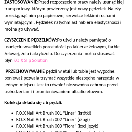
ZASTOSOWANIE:
Przed rozpoczęciem pracy należy usunąć klej
transportowy, którym powleczony jest nowy pędzelek. Należy
przeciągnąć nim po papierowej serwetce lekkimi ruchami
wymiatającymi. Pędzelek natychmiast nabiera elastyczności i
można go używać.
CZYSZCZENIE PĘDZELKÓW:
Po użyciu należy pamiętać o
usunięciu wszelkich pozostałości po lakierze żelowym, farbie
żelowej, żelu i akrylożelu. Do czyszczenia można stosować
płyn
F.O.X Slip Solution
.
PRZECHOWYWANIE
pędzli w etui lub tubie jest wygodne,
ponieważ pozwala trzymać wszystkie niezbędne narzędzia w
jednym miejscu. Jest to również niezawodna ochrona przed
uszkodzeniami i promieniowaniem ultrafioletowym.
Kolekcja składa się z 6 pędzli:
F.O.X Nail Art Brush 001 "Liner" (krótki)
F.O.X Nail Art Brush 002 "Liner" (długi)
F.O.X Nail Art Brush 003 "Flora" (koci język)