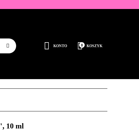
ZDOBIENIA
K
0
KONTO
KOSZYK
Zaloguj się
Zarejestruj się
JEDNORAZOWE
PROMOCJE
PŁYNY
Dodaj zgłoszenie
Zgody cookies
RODUCENCI
KONTAKT
, 10 ml