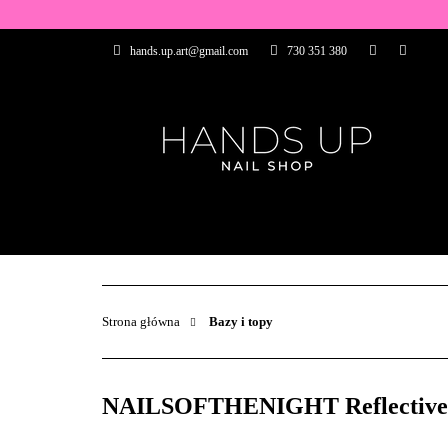
WSZYSTKIE PRO
hands.up.art@gmail.com
730 351 380
PRZEDŁUŻANIE P
PĘDZELKI
FR
PRODUCENCI
WSZYSTKIE PRODUKTY
BAZY I TOP
ZDOBIENIA
PĘDZELKI
Strona główna
Bazy i topy
NAILSOFTHENIGHT Reflective bas