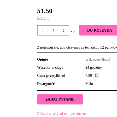
51.50
5.15
/
ml
DO KOSZYKA
szt.
Zarejestruj się, aby otrzymać za ten zakup 52 punktó
Opinie
brak ocen
(dodaj)
Wysyłka w ciągu
24 godziny
Cena przesyłki od
7.99
Dostępność
Mało
ZADAJ PYTANIE
Zobacz więcej od tego producenta!