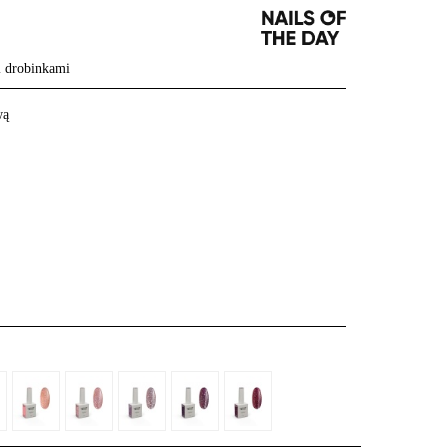
i drobinkami
wą