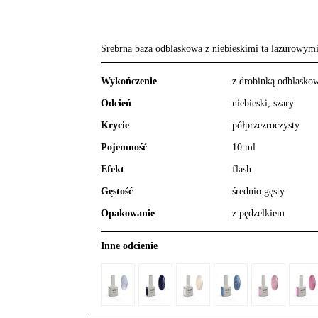
Srebrna baza odblaskowa z niebieskimi ta lazurowym
Wykończenie
z drobinką odblasko
Odcień
niebieski, szary
Krycie
półprzezroczysty
Pojemność
10 ml
Efekt
flash
Gęstość
średnio gęsty
Opakowanie
z pędzelkiem
Inne odcienie