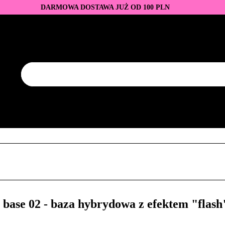
DARMOWA DOSTAWA JUŻ OD 100 PLN
DUKTY
BAZY I TOPY
LAKIERY HYBRYDOWE
AZNOKCI
JEDNORAZOWE
PROMOCJE
PŁYNY
EZY
AKCESORIA
NOWOŚCI
NEW OF THE WEE
KONTAKT
Y
LAKIERY HYBRYDOWE
PRZEDŁUŻANIE PAZNOKCI
FREZY
AKCESORIA
NOWOŚCI
NEW OF THE WEEK
P
e 02 - baza hybrydowa z efektem "flash"