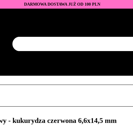
DARMOWA DOSTAWA JUŻ OD 100 PLN
DUKTY
BAZY I TOPY
LAKIERY HYBRYDOWE
AZNOKCI
JEDNORAZOWE
PROMOCJE
PŁYNY
EZY
AKCESORIA
NOWOŚCI
NEW OF THE WEE
KONTAKT
Y
LAKIERY HYBRYDOWE
PRZEDŁUŻANIE PAZNOKCI
FREZY
AKCESORIA
NOWOŚCI
NEW OF THE WEEK
P
 - kukurydza czerwona 6,6x14,5 mm