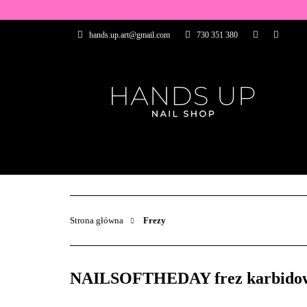
WSZYSTKIE PRO
hands.up.art@gmail.com
730 351 380
PRZEDŁUŻANIE P
PĘDZELKI
FR
PRODUCENCI
WSZYSTKIE PRODUKTY
BAZY I TOP
ZDOBIENIA
PĘDZELKI
Strona główna
Frezy
NAILSOFTHEDAY frez karbidowy