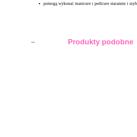
pomogą wykonać manicure i pedicure starannie i szyb
Produkty podobne
ABS PODO kapturek do
pedicure - 13 mm 240
TOUCH Frez karbidowy
grit
kukurydza czerwona
(F0513-F)
2.49