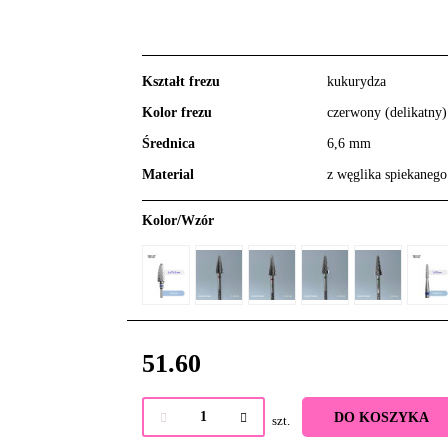
Kształt frezu
kukurydza
Kolor frezu
czerwony (delikatny)
Średnica
6,6 mm
Material
z węglika spiekanego
Kolor/Wzór
51.60
DO KOSZYKA
szt.