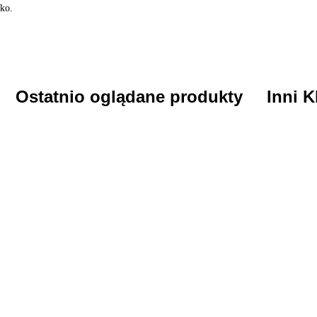
ko.
Ostatnio oglądane produkty
Inni K
Frez
kamienny
kulka
4.99
ABS PODO kapturek do
pedicure 13 mm 240 grit, 50
szt