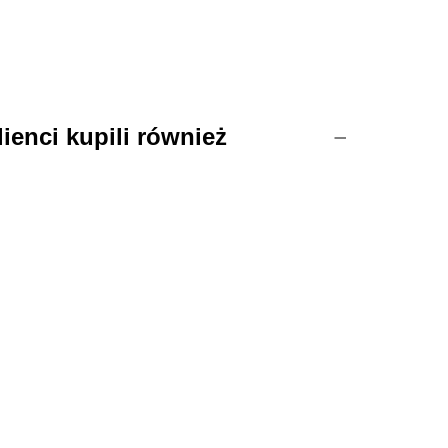
lienci kupili również
-40%
-40%
MILL frez diamentowy do
MILL frez diamentowy do
skórek - maczuga niebieska 5
skórek - maczuga czerwona 5