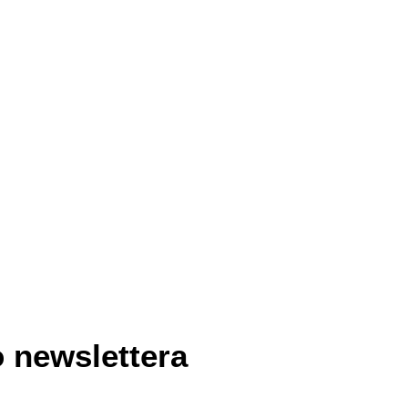
Frez bardzo delikatny gumowy do
89.99
polerowania skórek - okrągły 23
mm
9.99
 newslettera