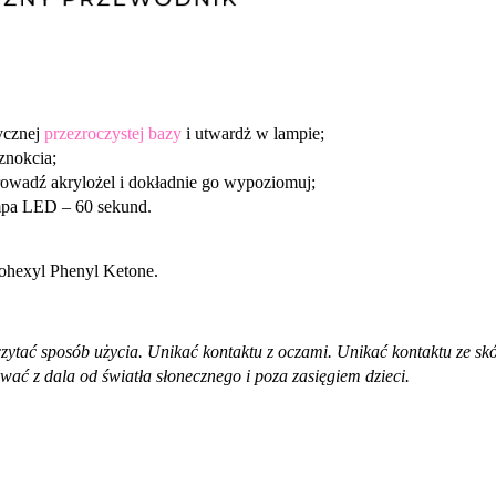
tycznej
przezroczystej bazy
i utwardż w lampie;
znokcia;
owadź akrylożel i dokładnie go wypoziomuj;
mpa LED – 60 sekund.
ohexyl Phenyl Ketone.
czytać sposób użycia. Unikać kontaktu z oczami. Unikać kontaktu ze 
ać z dala od światła słonecznego i poza zasięgiem dzieci.