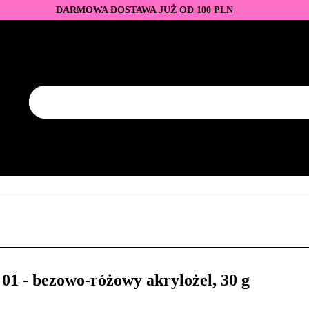
DARMOWA DOSTAWA JUŻ OD 100 PLN
DUKTY
BAZY I TOPY
LAKIERY HYBRYDOWE
AZNOKCI
JEDNORAZOWE
PROMOCJE
PŁYNY
EZY
AKCESORIA
NOWOŚCI
NEW OF THE WEE
KONTAKT
Y
LAKIERY HYBRYDOWE
PRZEDŁUŻANIE PAZNOKCI
FREZY
AKCESORIA
NOWOŚCI
NEW OF THE WEEK
P
 - bezowo-różowy akrylożel, 30 g