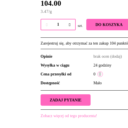
104.00
3.47
/
g
DO KOSZYKA
szt.
Zarejestruj się, aby otrzymać za ten zakup 104 punkt
Opinie
brak ocen
(dodaj)
Wysyłka w ciągu
24 godziny
Cena przesyłki od
0
Dostępność
Mało
ZADAJ PYTANIE
Zobacz więcej od tego producenta!