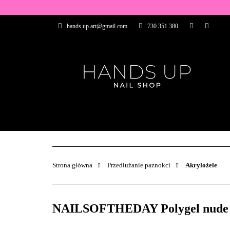
WSZYSTKIE PRO
hands.up.art@gmail.com
730 351 380
PRZEDŁUŻANIE P
PĘDZELKI
FR
PRODUCENCI
WSZYSTKIE PRODUKTY
BAZY I TOP
ZDOBIENIA
PĘDZELKI
Strona główna
Przedłużanie paznokci
Akrylożele
NAILSOFTHEDAY Polygel nude 01