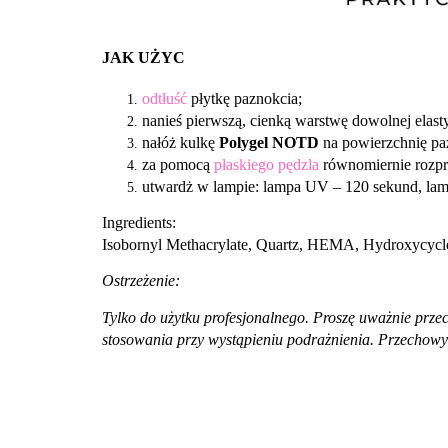
JAK UŻYC
odtłuść
płytkę paznokcia;
nanieś pierwszą, cienką warstwę dowolnej elas
nałóż kulkę
Polygel NOTD
na powierzchnię pa
za pomocą
płaskiego pędzla
równomiernie rozpr
utwardż w lampie: lampa UV – 120 sekund, la
Ingredients:
Isobornyl Methacrylate, Quartz, HEMA, Hydroxycycl
Ostrzeżenie:
Tylko do użytku profesjonalnego. Proszę uważnie prze
stosowania przy wystąpieniu podrażnienia. Przechowyw