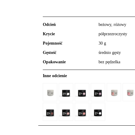
Odcień
beżowy, różowy
Krycie
półprzezroczysty
Pojemność
30 g
Gęstość
średnio gęsty
Opakowanie
bez pędzelka
Inne odcienie