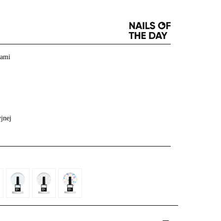
tami
jnej