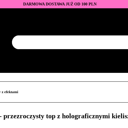
DARMOWA DOSTAWA JUŻ OD 100 PLN
DUKTY
BAZY I TOPY
LAKIERY HYBRYDOWE
AZNOKCI
JEDNORAZOWE
PROMOCJE
PŁYNY
EZY
AKCESORIA
NOWOŚCI
NEW OF THE WEE
KONTAKT
Y
LAKIERY HYBRYDOWE
PRZEDŁUŻANIE PAZNOKCI
FREZY
AKCESORIA
NOWOŚCI
NEW OF THE WEEK
P
 z efektami
zezroczysty top z holograficznymi kielisz