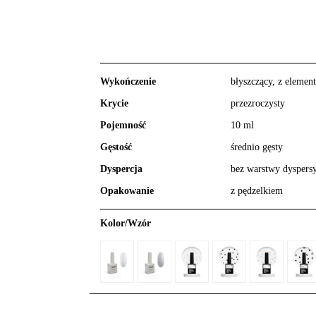
Wykończenie
błyszczący, z elemen
Krycie
przezroczysty
Pojemność
10 ml
Gęstość
średnio gęsty
Dyspercja
bez warstwy dyspersy
Opakowanie
z pędzelkiem
Kolor/Wzór