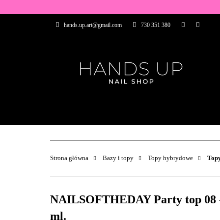
WSZYSTKIE PRO
hands.up.art@gmail.com
730 351 380
PRZEDŁUŻANIE P
PĘDZELKI
FR
PRODUCENCI
WSZYSTKIE PRODUKTY
BAZY I TOP
ZDOBIENIA
PĘDZELKI
Strona główna
Bazy i topy
Topy hybrydowe
Topy
NAILSOFTHEDAY Party top 08 - pr
ml.