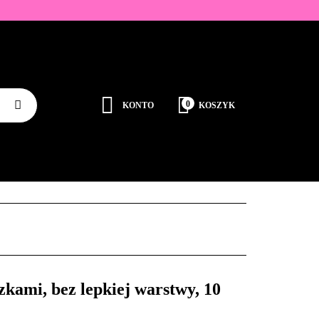
ZDOBIENIA
K
0
KONTO
KOSZYK
Zaloguj się
Zarejestruj się
JEDNORAZOWE
PROMOCJE
PŁYNY
Dodaj zgłoszenie
Zgody cookies
RODUCENCI
KONTAKT
kami, bez lepkiej warstwy, 10