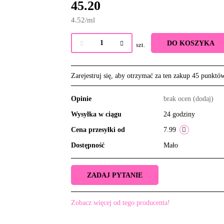
45.20
4.52
/
ml
DO KOSZYKA
szt.
Zarejestruj się, aby otrzymać za ten zakup 45 punktó
Opinie
brak ocen
(dodaj)
Wysyłka w ciągu
24 godziny
Cena przesyłki od
7.99
Dostępność
Mało
ZADAJ PYTANIE
Zobacz więcej od tego producenta!