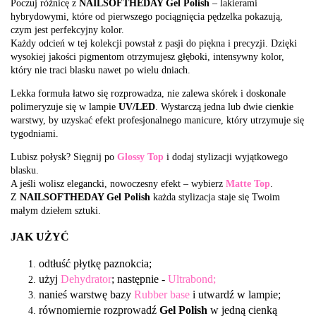
Poczuj różnicę z
NAILSOFTHEDAY Gel Polish
– lakierami
hybrydowymi, które od pierwszego pociągnięcia pędzelka pokazują,
czym jest perfekcyjny kolor.
Każdy odcień w tej kolekcji powstał z pasji do piękna i precyzji. Dzięki
wysokiej jakości pigmentom otrzymujesz głęboki, intensywny kolor,
który nie traci blasku nawet po wielu dniach.
Lekka formuła łatwo się rozprowadza, nie zalewa skórek i doskonale
polimeryzuje się w lampie
UV/LED
. Wystarczą jedna lub dwie cienkie
warstwy, by uzyskać efekt profesjonalnego manicure, który utrzymuje się
tygodniami.
Lubisz połysk? Sięgnij po
Glossy Top
i dodaj stylizacji wyjątkowego
blasku.
A jeśli wolisz elegancki, nowoczesny efekt – wybierz
Matte Top
.
Z
NAILSOFTHEDAY Gel Polish
każda stylizacja staje się Twoim
małym dziełem sztuki.
JAK UŻYĆ
odtłuść płytkę paznokcia;
użyj
Dehydrator
; następnie -
Ultrabond;
nanieś warstwę bazy
Rubber base
i utwardź w lampie;
równomiernie rozprowadź
Gel Polish
w jedną cienką