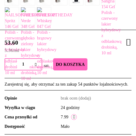
53.60
5.36
/
ml
DO KOSZYKA
szt.
Zarejestruj się, aby otrzymać za ten zakup 54 punktów lojalnościowych.
Opinie
brak ocen
(dodaj)
Wysyłka w ciągu
24 godziny
Cena przesyłki od
7.99
Dostępność
Mało