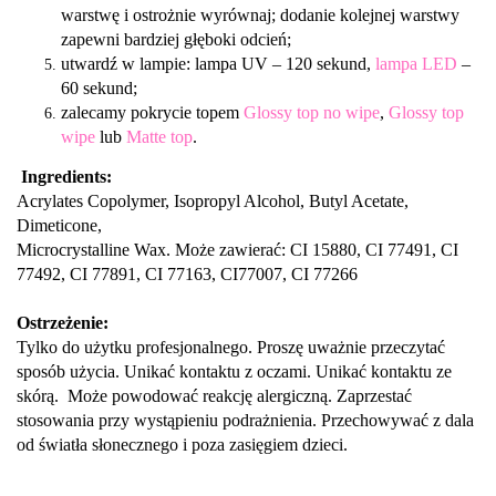
warstwę i ostrożnie wyrównaj; dodanie kolejnej warstwy
zapewni bardziej głęboki odcień;
utwardź w lampie: lampa UV – 120 sekund,
lampa LED
–
60 sekund;
zalecamy pokrycie topem
Glossy top no wipe
,
Glossy top
wipe
lub
Matte top
.
Ingredients:
Acrylates Copolymer, Isopropyl Alcohol, Butyl Acetate,
Dimeticone,
Microcrystalline Wax. Może zawierać: CI 15880, CI 77491, CI
77492, CI 77891, CI 77163, CI77007, CI 77266
Ostrzeżenie:
Tylko do użytku profesjonalnego. Proszę uważnie przeczytać
sposób użycia. Unikać kontaktu z oczami. Unikać kontaktu ze
skórą. Może powodować reakcję alergiczną. Zaprzestać
stosowania przy wystąpieniu podrażnienia. Przechowywać z dala
od światła słonecznego i poza zasięgiem dzieci.