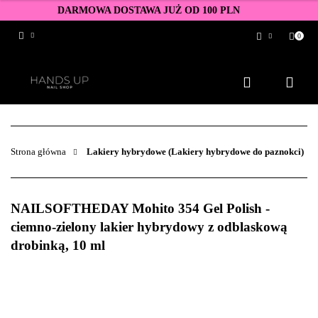
DARMOWA DOSTAWA JUŻ OD 100 PLN
0
Zaloguj się
Zarejestruj się
Dodaj zgłoszenie
Zgody cookies
Strona główna
Lakiery hybrydowe (Lakiery hybrydowe do paznokci)
NAILSOFTHEDAY Mohito 354 Gel Polish -
ciemno-zielony lakier hybrydowy z odblaskową
drobinką, 10 ml