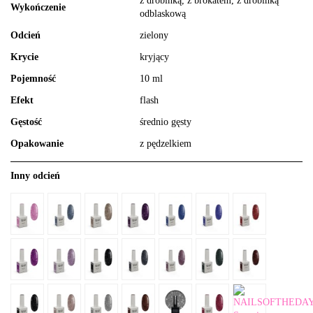
z drobinką, z brokatem, z drobinką
Wykończenie
odblaskową
Odcień
zielony
Krycie
kryjący
Pojemność
10 ml
Efekt
flash
Gęstość
średnio gęsty
Opakowanie
z pędzelkiem
Inny odcień