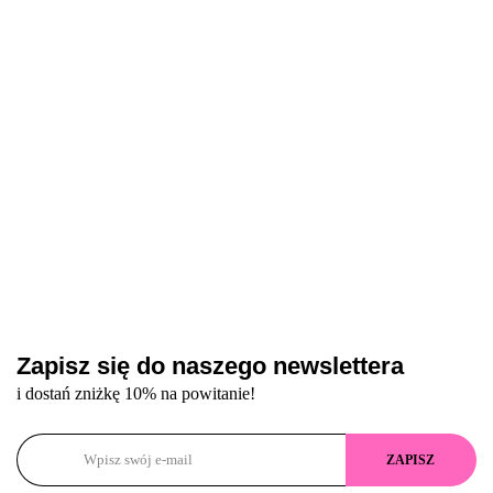
szary lakier
hybrydowy,
9 ml
lakier
lakier hy
43
hybrydowy,
9 ml
hybrydowy,
delikatną
9 ml
9 ml
10
Zapisz się do naszego newslettera
i dostań zniżkę 10% na powitanie!