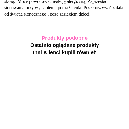
skórą. Może powodować reakcję alergiczną. Zaprzestać
stosowania przy wystąpieniu podrażnienia. Przechowywać z dala
od światła słonecznego i poza zasięgiem dzieci.
Produkty podobne
Ostatnio oglądane produkty
Inni Klienci kupili również
TOUCH
TOUCH
TOUCH
TOUCH
Deep
gel polish
gel polish
gel polish
Pigment
21 - jasno-
22 - szary
23 -
Gel Polish
szary
kryjący
ciemno-
NAILSO
35.00
35.00
35.00
35.00
33 -
kryjący
lakier
szary
Adele 
chłodny
lakier
hybrydowy,
kryjący
Polish -