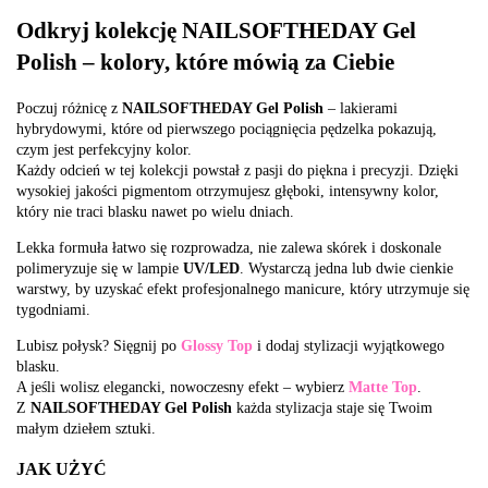
Odkryj kolekcję NAILSOFTHEDAY Gel
Polish – kolory, które mówią za Ciebie
Poczuj różnicę z
NAILSOFTHEDAY Gel Polish
– lakierami
hybrydowymi, które od pierwszego pociągnięcia pędzelka pokazują,
czym jest perfekcyjny kolor.
Każdy odcień w tej kolekcji powstał z pasji do piękna i precyzji. Dzięki
wysokiej jakości pigmentom otrzymujesz głęboki, intensywny kolor,
który nie traci blasku nawet po wielu dniach.
Lekka formuła łatwo się rozprowadza, nie zalewa skórek i doskonale
polimeryzuje się w lampie
UV/LED
. Wystarczą jedna lub dwie cienkie
warstwy, by uzyskać efekt profesjonalnego manicure, który utrzymuje się
tygodniami.
Lubisz połysk? Sięgnij po
Glossy Top
i dodaj stylizacji wyjątkowego
blasku.
A jeśli wolisz elegancki, nowoczesny efekt – wybierz
Matte Top
.
Z
NAILSOFTHEDAY Gel Polish
każda stylizacja staje się Twoim
małym dziełem sztuki.
JAK UŻYĆ