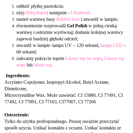
odtłuść płytkę paznokcia;
użyj
Dehydrator
; następnie -
Ultrabond;
nanieś warstwę bazy
Rubber base
i utwardź w lampie;
równomiernie rozprowadź
Gel Polish
w jedną cienką
warstwę i ostrożnie wyrównaj; dodanie kolejnej warstwy
zapewni bardziej głęboki odcień;
utwardź w lampie: lampa UV – 120 sekund,
lampa LED
–
60 sekund;
zalecamy pokrycie topem
Glossy top no wipe
,
Glossy top
wipe
lub
Matte top
.
Ingredients:
Acrylates Copolymer, Isopropyl Alcohol, Butyl Acetate,
Dimeticone,
Microcrystalline Wax. Może zawierać: CI 15880, CI 77491, CI
77492, CI 77891, CI 77163, CI77007, CI 77266
Ostrzeżenie:
Tylko do użytku profesjonalnego. Proszę uważnie przeczytać
sposób użycia. Unikać kontaktu z oczami. Unikać kontaktu ze