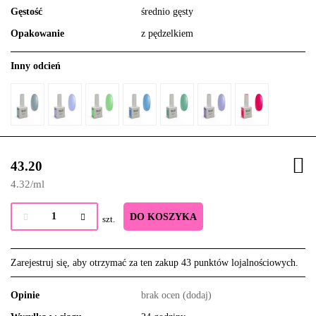
Gęstość
średnio gęsty
Opakowanie
z pędzelkiem
Inny odcień
43.20
4.32
/
ml
DO KOSZYKA
szt.
Zarejestruj się, aby otrzymać za ten zakup 43 punktów lojalnościowych.
Opinie
brak ocen
(dodaj)