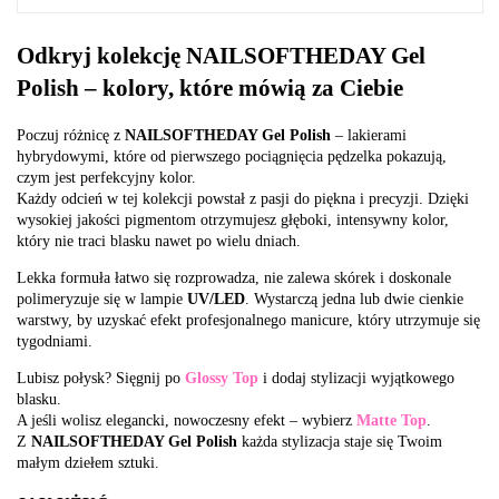
Odkryj kolekcję NAILSOFTHEDAY Gel
Polish – kolory, które mówią za Ciebie
Poczuj różnicę z
NAILSOFTHEDAY Gel Polish
– lakierami
hybrydowymi, które od pierwszego pociągnięcia pędzelka pokazują,
czym jest perfekcyjny kolor.
Każdy odcień w tej kolekcji powstał z pasji do piękna i precyzji. Dzięki
wysokiej jakości pigmentom otrzymujesz głęboki, intensywny kolor,
który nie traci blasku nawet po wielu dniach.
Lekka formuła łatwo się rozprowadza, nie zalewa skórek i doskonale
polimeryzuje się w lampie
UV/LED
. Wystarczą jedna lub dwie cienkie
warstwy, by uzyskać efekt profesjonalnego manicure, który utrzymuje się
tygodniami.
Lubisz połysk? Sięgnij po
Glossy Top
i dodaj stylizacji wyjątkowego
blasku.
A jeśli wolisz elegancki, nowoczesny efekt – wybierz
Matte Top
.
Z
NAILSOFTHEDAY Gel Polish
każda stylizacja staje się Twoim
małym dziełem sztuki.