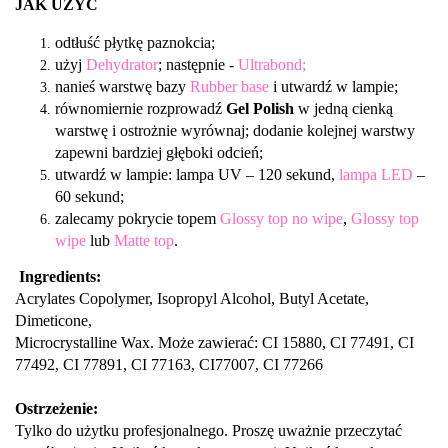
JAK UŻYĆ
odtłuść płytkę paznokcia;
użyj
Dehydrator
; następnie -
Ultrabond;
nanieś warstwę bazy
Rubber base
i utwardź w lampie;
równomiernie rozprowadź
Gel Polish
w jedną cienką
warstwę i ostrożnie wyrównaj; dodanie kolejnej warstwy
zapewni bardziej głęboki odcień;
utwardź w lampie: lampa UV – 120 sekund,
lampa LED
–
60 sekund;
zalecamy pokrycie topem
Glossy top no wipe
,
Glossy top
wipe
lub
Matte top
.
Ingredients:
Acrylates Copolymer, Isopropyl Alcohol, Butyl Acetate,
Dimeticone,
Microcrystalline Wax. Może zawierać: CI 15880, CI 77491, CI
77492, CI 77891, CI 77163, CI77007, CI 77266
Ostrzeżenie:
Tylko do użytku profesjonalnego. Proszę uważnie przeczytać