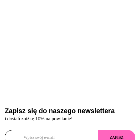
kryjący
lakier
Polish - głęboki
Polish - różowy
lakier
hybrydowy,
śliwkowy lakier
odblaskowy lakier
43.20
53.60
hybrydowy,
9 ml
hybrydowy o
hybrydowy, 10 ml
9 ml
chłodnym odcieniu,
10 ml
Zapisz się do naszego newslettera
i dostań zniżkę 10% na powitanie!