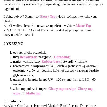
warstwy, by uzyskać efekt profesjonalnego manicure, który utrzymuje się
tygodniami.
Lubisz połysk? Sięgnij po
Glossy Top
i dodaj stylizacji wyjątkowego
blasku.
A jeśli wolisz elegancki, nowoczesny efekt - wybierz
Matte Top
.
Z NAILSOFTHEDAY Gel Polish każda stylizacja staje się Twoim
małym dziełem sztuki.
JAK UŻYĆ
odtłuść płytkę paznokcia;
użyj
Dehydrator
; następnie -
Ultrabond
;
nanieś warstwę bazy
Rubber base
i utwardź w lampie;
równomiernie rozprowadź Gel Polish w jedną cienką warstwę i
ostrożnie wyrównaj; dodanie kolejnej warstwy zapewni bardziej
głęboki odcień;
utwardź w lampie: lampa UV - 120 sekund, lampa LED - 60
sekund;
zalecamy pokrycie topem
Glossy top no wipe
,
Glossy top
wipe
lub
Matte top
.
Ingredients:
Acrylates Copolymer, Isopropyl Alcohol, Butyl Acetate, Dimeticone,