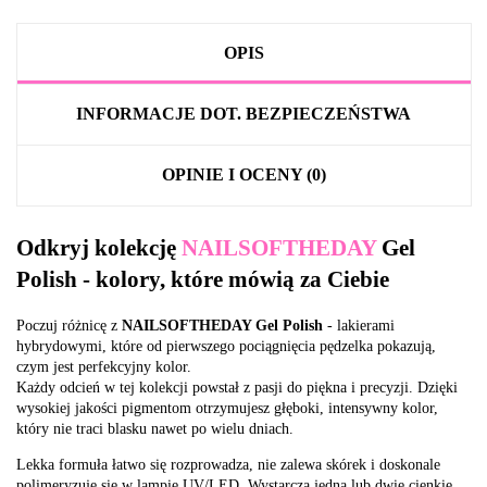
OPIS
INFORMACJE DOT. BEZPIECZEŃSTWA
OPINIE I OCENY (0)
Odkryj kolekcję
NAILSOFTHEDAY
Gel
Polish - kolory, które mówią za Ciebie
Poczuj różnicę z
NAILSOFTHEDAY Gel Polish
- lakierami
hybrydowymi, które od pierwszego pociągnięcia pędzelka pokazują,
czym jest perfekcyjny kolor.
Każdy odcień w tej kolekcji powstał z pasji do piękna i precyzji. Dzięki
wysokiej jakości pigmentom otrzymujesz głęboki, intensywny kolor,
który nie traci blasku nawet po wielu dniach.
Lekka formuła łatwo się rozprowadza, nie zalewa skórek i doskonale
polimeryzuje się w lampie UV/LED. Wystarczą jedna lub dwie cienkie