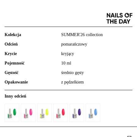
Kolekcja
SUMMER'26 collection
Odcień
pomarańczowy
Krycie
kryjący
Pojemność
10 ml
Gęstość
średnio gęsty
Opakowanie
z pędzelkiem
Inny odcień