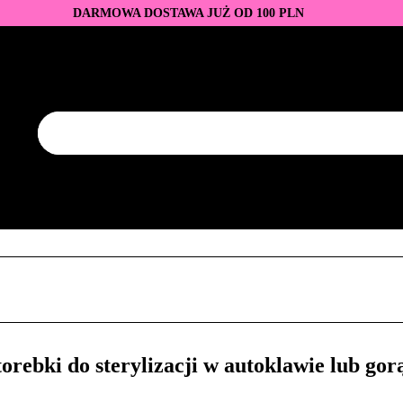
DARMOWA DOSTAWA JUŻ OD 100 PLN
DUKTY
BAZY I TOPY
LAKIERY HYBRYDOWE
AZNOKCI
JEDNORAZOWE
PROMOCJE
PŁYNY
EZY
AKCESORIA
NOWOŚCI
NEW OF THE WEE
KONTAKT
Y
LAKIERY HYBRYDOWE
PRZEDŁUŻANIE PAZNOKCI
FREZY
AKCESORIA
NOWOŚCI
NEW OF THE WEEK
P
ebki do sterylizacji w autoklawie lub go