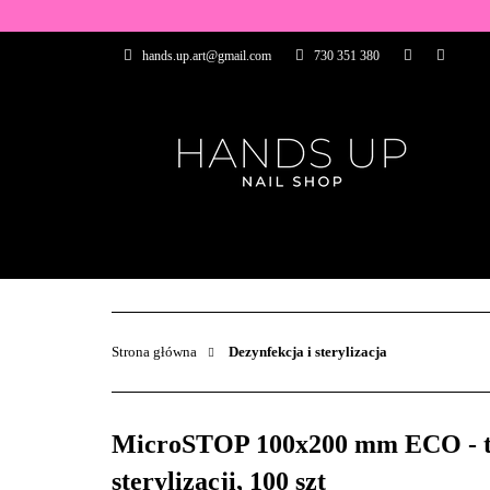
WSZYSTKIE PRO
hands.up.art@gmail.com
730 351 380
PRZEDŁUŻANIE P
PĘDZELKI
FR
PRODUCENCI
WSZYSTKIE PRODUKTY
BAZY I TOP
ZDOBIENIA
PĘDZELKI
Strona główna
Dezynfekcja i sterylizacja
MicroSTOP 100x200 mm ECO - tor
sterylizacji, 100 szt