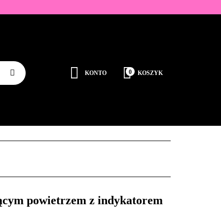
ZDOBIENIA
K
0
KONTO
KOSZYK
Zaloguj się
Zarejestruj się
JEDNORAZOWE
PROMOCJE
PŁYNY
Dodaj zgłoszenie
Zgody cookies
RODUCENCI
KONTAKT
rącym powietrzem z indykatorem