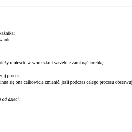
kaźnika;
waniu.
leży umieścić w woreczku i szczelnie zamknąć torebkę.
wuj proces.
nna się ona całkowicie zmienić, jeśli podczas całego procesu obserwu
 od dzieci.