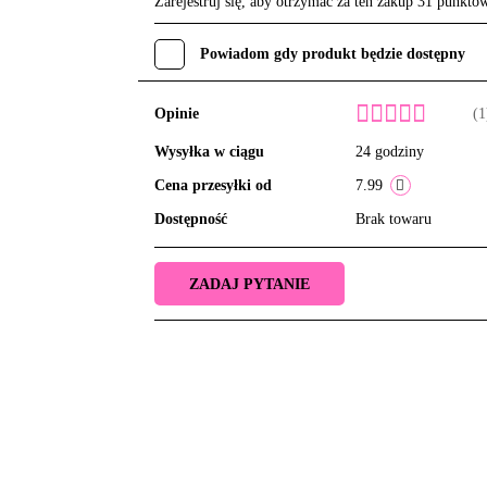
Zarejestruj się, aby otrzymać za ten zakup 31 punktó
Powiadom gdy produkt będzie dostępny
Opinie
(1
Wysyłka w ciągu
24 godziny
Cena przesyłki od
7.99
Dostępność
Brak towaru
ZADAJ PYTANIE