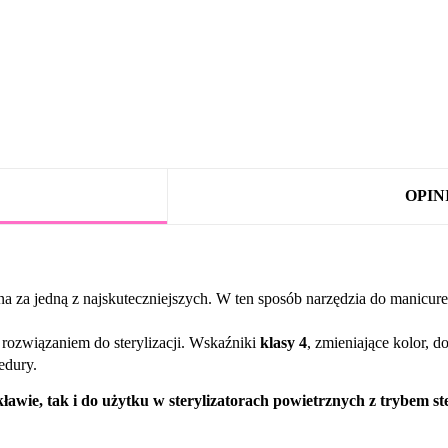
OPINI
a za jedną z najskuteczniejszych. W ten sposób narzędzia do manicure,
rozwiązaniem do sterylizacji. Wskaźniki
klasy 4
, zmieniające kolor, d
edury.
wie, tak i do użytku w sterylizatorach powietrznych z trybem ste