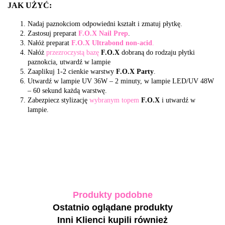
JAK UŻYĆ:
Nadaj paznokciom odpowiedni kształt i zmatuj płytkę.
Zastosuj preparat
F.O.X Nail Prep
.
Nałóż preparat
F.O.X Ultrabond non-acid
.
Nałóż
przezroczystą bazę
F.O.X
dobraną do rodzaju płytki
paznokcia, utwardź w lampie
Zaaplikuj 1-2 cienkie warstwy
F.O.X Party
.
Utwardź w lampie UV 36W – 2 minuty, w lampie LED/UV 48W
– 60 sekund każdą warstwę.
Zabezpiecz stylizację
wybranym topem
F.O.X
i utwardź w
lampie.
Produkty podobne
Ostatnio oglądane produkty
Inni Klienci kupili również