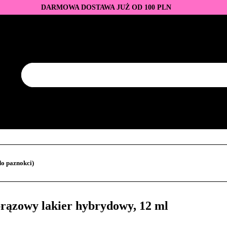
DARMOWA DOSTAWA JUŻ OD 100 PLN
DUKTY
BAZY I TOPY
LAKIERY HYBRYDOWE
AZNOKCI
JEDNORAZOWE
PROMOCJE
PŁYNY
EZY
AKCESORIA
NOWOŚCI
NEW OF THE WEE
KONTAKT
Y
LAKIERY HYBRYDOWE
PRZEDŁUŻANIE PAZNOKCI
FREZY
AKCESORIA
NOWOŚCI
NEW OF THE WEEK
P
o paznokci)
brązowy lakier hybrydowy, 12 ml