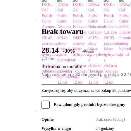
Brak towaru
28.14
-30%
40.20
2.35
/
ml
Do końca pozostało:
Najniższa cena z 30 dni przed promocją:
32.1
Zarejestruj się, aby otrzymać za ten zakup 28 punktó
Powiadom gdy produkt będzie dostępny
Opinie
brak ocen
(dodaj)
Wysyłka w ciągu
24 godziny