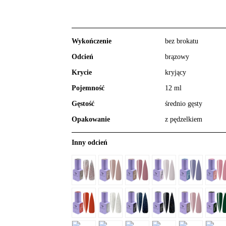
Wykończenie
bez brokatu
Odcień
brązowy
Krycie
kryjący
Pojemność
12 ml
Gęstość
średnio gęsty
Opakowanie
z pędzelkiem
Inny odcień