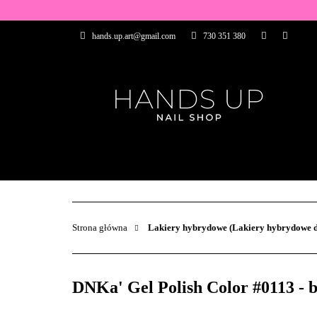
WSZYSTKIE PRO
hands.up.art@gmail.com
730 351 380
PRZEDŁUŻANIE P
PĘDZELKI
FR
PRODUCENCI
WSZYSTKIE PRODUKTY
BAZY I TOP
ZDOBIENIA
PĘDZELKI
Strona główna
Lakiery hybrydowe (Lakiery hybrydowe d
DNKa' Gel Polish Color #0113 - 