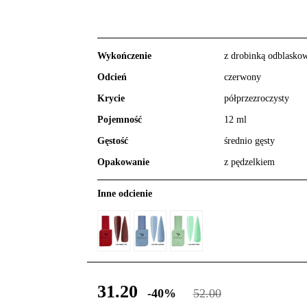
Wykończenie
z drobinką odblasko
Odcień
czerwony
Krycie
półprzezroczysty
Pojemność
12 ml
Gęstość
średnio gęsty
Opakowanie
z pędzelkiem
Inne odcienie
31.20
-40%
52.00