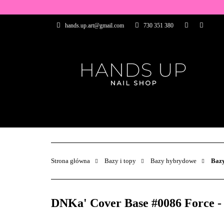
WSZYSTKIE PRO
hands.up.art@gmail.com
730 351 380
PRZEDŁUŻANIE P
PĘDZELKI
FR
PRODUCENCI
WSZYSTKIE PRODUKTY
BAZY I TOP
ZDOBIENIA
PĘDZELKI
Strona główna
Bazy i topy
Bazy hybrydowe
Bazy
DNKa' Cover Base #0086 Force - 