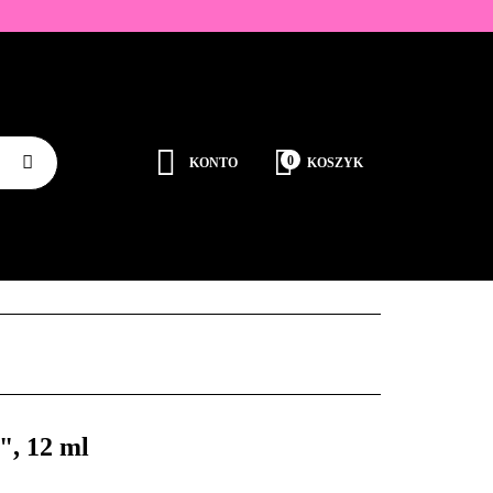
ZDOBIENIA
K
0
KONTO
KOSZYK
Zaloguj się
Zarejestruj się
JEDNORAZOWE
PROMOCJE
PŁYNY
Dodaj zgłoszenie
Zgody cookies
RODUCENCI
KONTAKT
", 12 ml