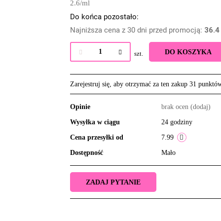
2.6
/
ml
Do końca pozostało:
Najniższa cena z 30 dni przed promocją:
36.4
DO KOSZYKA
szt.
Zarejestruj się, aby otrzymać za ten zakup 31 punktó
Opinie
brak ocen
(dodaj)
Wysyłka w ciągu
24 godziny
Cena przesyłki od
7.99
Dostępność
Mało
ZADAJ PYTANIE