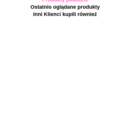
Ostatnio oglądane produkty
Inni Klienci kupili również
-30%
DNKa' Gel
Polish
BIBLIOTEKA
BIBLIOTEKA
Color
Line Paint
Line Paint
Bohemian
Black No
Gold No Wipe
28.14
Cat Eye
Wipe - czarna
- złota farbka
NAILSOFTHENIGHT
40.20
43.00
43.00
#0022 -
farbka do
do zdobień z
Diamond Premium gel
różowy
zdobień, 5 ml
drobinkami, 5
04 - różowo-złoty z
lakier
ml
metalowymi płatkami
46.30
hybrydowy
lakier hybrydowy, 5 ml
z efektem
"kociego
oka", 12 ml