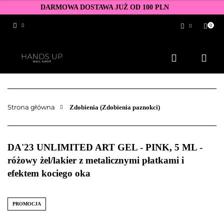
DARMOWA DOSTAWA JUŻ OD 100 PLN
0
Zaloguj się
Zarejestruj się
Dodaj zgłoszenie
Zgody cookies
Strona główna
Zdobienia (Zdobienia paznokci)
DA'23 UNLIMITED ART GEL - PINK, 5 ML -
różowy żel/lakier z metalicznymi płatkami i
efektem kociego oka
PROMOCJA