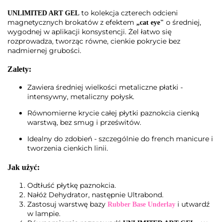
to kolekcja czterech odcieni
UNLIMITED ART GEL
magnetycznych brokatów z efektem
o średniej,
„cat eye"
wygodnej w aplikacji konsystencji. Żel łatwo się
rozprowadza, tworząc równe, cienkie pokrycie bez
nadmiernej grubości.
Zalety:
Zawiera średniej wielkości metaliczne płatki -
intensywny, metaliczny połysk.
Równomierne krycie całej płytki paznokcia cienką
warstwą, bez smug i prześwitów.
Idealny do zdobień - szczególnie do french manicure i
tworzenia cienkich linii.
Jak użyć:
Odtłuść płytkę paznokcia.
Nałóż Dehydrator, następnie Ultrabond.
Zastosuj warstwę bazy
i utwardź
Rubber Base Underlay
w lampie.