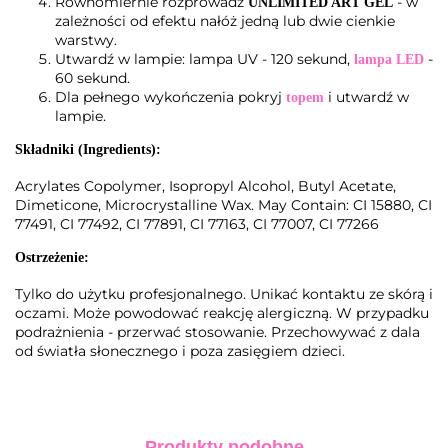
Równomiernie rozprowadź
- w
UNLIMITED ART GEL
zależności od efektu nałóż jedną lub dwie cienkie
warstwy.
Utwardź w lampie: lampa UV - 120 sekund,
-
lampa LED
60 sekund.
Dla pełnego wykończenia pokryj
i utwardź w
topem
lampie.
Składniki (Ingredients):
Acrylates Copolymer, Isopropyl Alcohol, Butyl Acetate,
Dimeticone, Microcrystalline Wax. May Contain: CI 15880, CI
77491, CI 77492, CI 77891, CI 77163, CI 77007, CI 77266
Ostrzeżenie:
Tylko do użytku profesjonalnego. Unikać kontaktu ze skórą i
oczami. Może powodować reakcję alergiczną. W przypadku
podrażnienia - przerwać stosowanie. Przechowywać z dala
od światła słonecznego i poza zasięgiem dzieci.
Produkty podobne