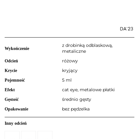
z drobinką odblaskową,
Wykończenie
metaliczne
różowy
Odcień
kryjący
Krycie
5 ml
Pojemność
cat eye, metalowe płatki
Efekt
średnio gęsty
Gęstość
bez pędzelka
Opakowanie
Inny odcień