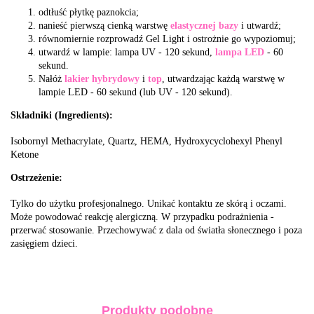
odtłuść płytkę paznokcia;
nanieść pierwszą cienką warstwę
elastycznej bazy
i utwardź;
równomiernie rozprowadź Gel Light i ostrożnie go wypoziomuj;
utwardź w lampie: lampa UV - 120 sekund,
lampa LED
- 60
sekund.
Nałóż
lakier hybrydowy
i
top
, utwardzając każdą warstwę w
lampie LED - 60 sekund (lub UV - 120 sekund).
Składniki (Ingredients):
Isobornyl Methacrylate, Quartz, HEMA, Hydroxycyclohexyl Phenyl
Ketone
Ostrzeżenie:
Tylko do użytku profesjonalnego. Unikać kontaktu ze skórą i oczami.
Może powodować reakcję alergiczną. W przypadku podrażnienia -
przerwać stosowanie. Przechowywać z dala od światła słonecznego i poza
zasięgiem dzieci.
Produkty podobne