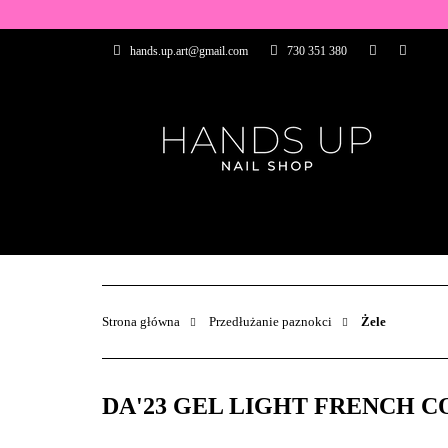
WSZYSTKIE PRO
hands.up.art@gmail.com
730 351 380
PRZEDŁUŻANIE P
PĘDZELKI
FR
PRODUCENCI
WSZYSTKIE PRODUKTY
BAZY I TOP
ZDOBIENIA
PĘDZELKI
Strona główna
Przedłużanie paznokci
Żele
DA'23 GEL LIGHT FRENCH COLLE