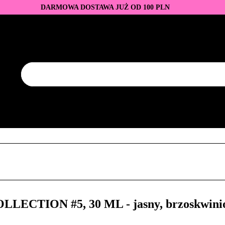
DARMOWA DOSTAWA JUŻ OD 100 PLN
DUKTY
BAZY I TOPY
LAKIERY HYBRYDOWE
AZNOKCI
JEDNORAZOWE
PROMOCJE
PŁYNY
EZY
AKCESORIA
NOWOŚCI
NEW OF THE WEE
KONTAKT
Y
LAKIERY HYBRYDOWE
PRZEDŁUŻANIE PAZNOKCI
FREZY
AKCESORIA
NOWOŚCI
NEW OF THE WEEK
P
CTION #5, 30 ML - jasny, brzoskwiniow