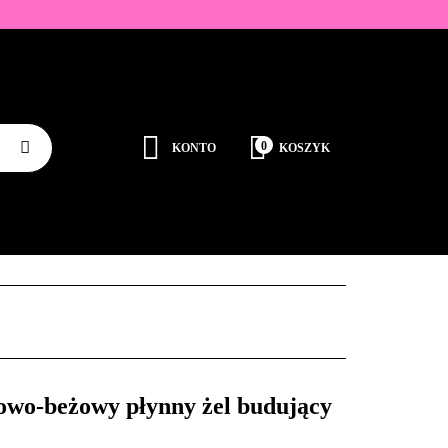
ZDOBIENIA
K
0
KONTO
KOSZYK
Zaloguj się
Zarejestruj się
JEDNORAZOWE
PROMOCJE
PŁYNY
Dodaj zgłoszenie
Zgody cookies
RODUCENCI
KONTAKT
o-beżowy płynny żel budujący